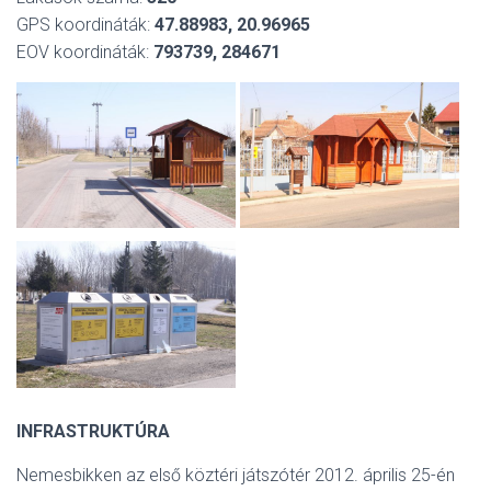
S
GPS koordináták:
47.88983, 20.96965
O
L
EOV koordináták:
793739, 284671
Á
S
A
INFRASTRUKTÚRA
Nemesbikken az első köztéri játszótér 2012. április 25-én