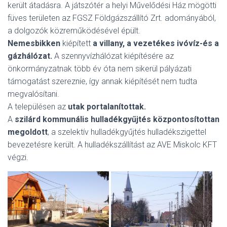
került átadásra. A játszótér a helyi Művelődési Ház mögötti
füves területen az FGSZ Földgázszállító Zrt. adományából,
a dolgozók közreműködésével épült.
Nemesbikken
kiépített
a villany, a vezetékes ivóvíz-és a
gázhálózat.
A szennyvízhálózat kiépítésére az
önkormányzatnak több év óta nem sikerül pályázati
támogatást szereznie, így annak kiépítését nem tudta
megvalósítani.
A településen az
utak portalanítottak.
A
szilárd kommunális hulladékgyűjtés központosítottan
megoldott
, a szelektív hulladékgyűjtés hulladékszigettel
bevezetésre került. A hulladékszállítást az AVE Miskolc KFT
végzi.