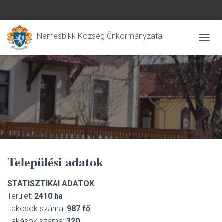
Nemesbikk Község Önkormányzata
N
A
V
I
G
Á
C
I
Ó
B
E
-
Települési adatok
/
K
I
STATISZTIKAI ADATOK
K
Terület:
2410 ha
A
P
Lakosok száma:
987 fő
C
Lakások száma:
320