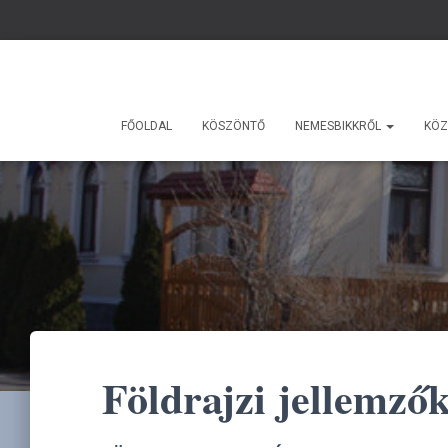
FŐOLDAL
KÖSZÖNTŐ
NEMESBIKKRŐL
KÖZ
Földrajzi jellemző