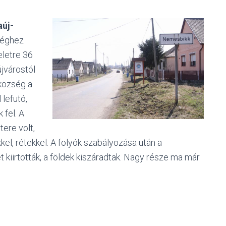
új-
rséghez
eletre 36
újvárostól
 község a
 lefutó,
 fel. A
tere volt,
kel, rétekkel. A folyók szabályozása után a
 kiirtották, a földek kiszáradtak. Nagy része ma már