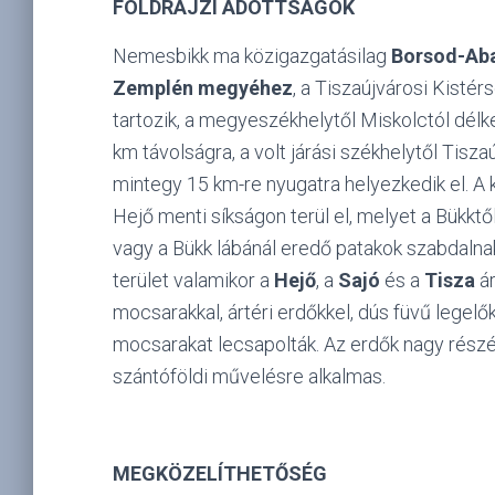
FÖLDRAJZI ADOTTSÁGOK
Nemesbikk ma közigazgatásilag
Borsod-Aba
Zemplén megyéhez
, a Tiszaújvárosi Kisté
tartozik, a megyeszékhelytől Miskolctól délk
km távolságra, a volt járási székhelytől Tisza
mintegy 15 km-re nyugatra helyezkedik el. A
Hejő menti síkságon terül el, melyet a Bükktől
vagy a Bükk lábánál eredő patakok szabdalnak
terület valamikor a
Hejő
, a
Sajó
és a
Tisza
ár
mocsarakkal, ártéri erdőkkel, dús füvű legelők
mocsarakat lecsapolták. Az erdők nagy részét
szántóföldi művelésre alkalmas.
MEGKÖZELÍTHETŐSÉG