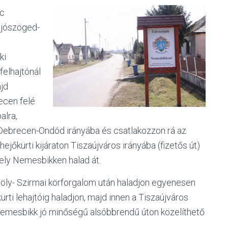
lc
ajószöged-
ki
felhajtónál
ajd
cen felé
alra,
ebrecen-Ondód irányába és csatlakozzon rá az
ejőkürti kijáraton Tiszaújváros irányába (fizetős út)
mely Nemesbikken halad át.
öly- Szirmai körforgalom után haladjon egyenesen
rti lehajtóig haladjon, majd innen a Tiszaújváros
Nemesbikk jó minőségű alsóbbrendű úton közelíthető