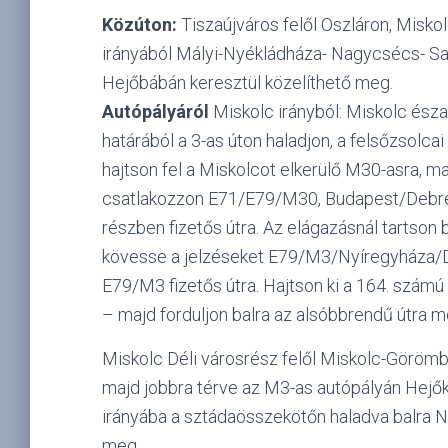
Közúton:
Tiszaújváros felől Oszláron, Misko
irányából Mályi-Nyékládháza- Nagycsécs- S
Hejőbábán keresztül közelíthető meg.
Autópályáról
Miskolc irányból: Miskolc észa
határából a 3-as úton haladjon, a felsőzsolcai 
hajtson fel a Miskolcot elkerülő M30-asra, m
csatlakozzon E71/E79/M30, Budapest/Debre
részben fizetős útra. Az elágazásnál tartson b
kövesse a jelzéseket E79/M3/Nyíregyháza/D
E79/M3 fizetős útra. Hajtson ki a 164. számú h
– majd forduljon balra az alsóbbrendű útra 
Miskolc Déli városrész felől Miskolc-Görömb
majd jobbra térve az M3-as autópályán Hejőkü
irányába a sztádaösszekötőn haladva balra 
meg.