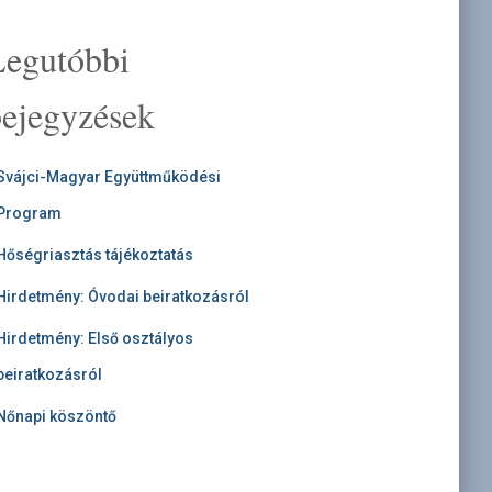
Legutóbbi
bejegyzések
Svájci-Magyar Együttműködési
Program
Hőségriasztás tájékoztatás
Hirdetmény: Óvodai beiratkozásról
Hirdetmény: Első osztályos
beiratkozásról
Nőnapi köszöntő