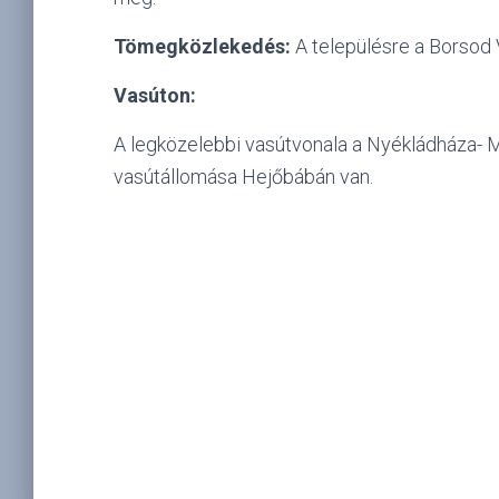
Tömegközlekedés:
A településre a Borsod V
Vasúton:
A legközelebbi vasútvonala a Nyékládháza- 
vasútállomása Hejőbábán van.