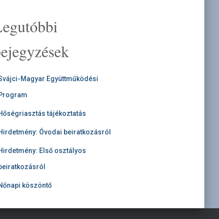
Legutóbbi
bejegyzések
Svájci-Magyar Együttműködési
Program
Hőségriasztás tájékoztatás
Hirdetmény: Óvodai beiratkozásról
Hirdetmény: Első osztályos
beiratkozásról
Nőnapi köszöntő