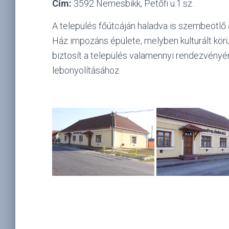
Cím:
3592 Nemesbikk, Petőfi u.1.sz.
A település főútcáján haladva is szembeötlő
Ház impozáns épülete, melyben kulturált kö
biztosít a település valamennyi rendezvényé
lebonyolításához.