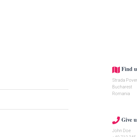
Find us
Strada Pover
Bucharest
Romania
Give u
John Doe