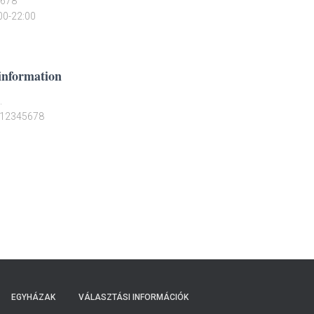
 678
:00-22:00
information
.
: 12345678
EGYHÁZAK
VÁLASZTÁSI INFORMÁCIÓK