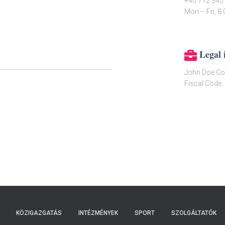
+40 712 345
Mon – Fri, 8
Legal 
John Doe Co
Fiscal Code
KÖZIGAZGATÁS
INTÉZMÉNYEK
SPORT
SZOLGÁLTATÓK