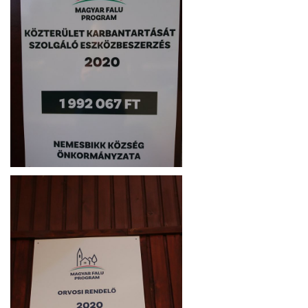
S
O
L
Á
S
A