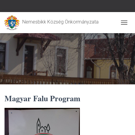
Nemesbikk Község Önkormányzata
N
A
V
I
G
Á
C
I
Ó
B
E
-
Magyar Falu Program
/
K
I
K
A
P
C